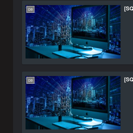
[S
DB
[S
DB