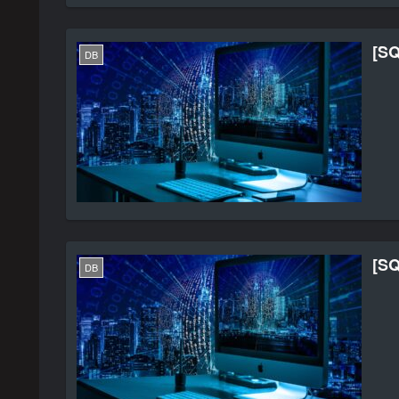
[S
DB
[S
DB