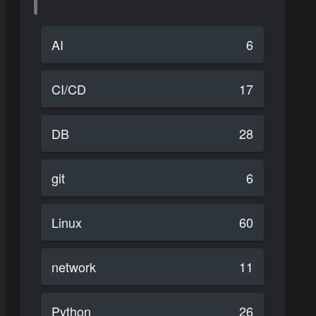
AI
6
CI/CD
17
DB
28
git
6
Linux
60
network
11
Python
26