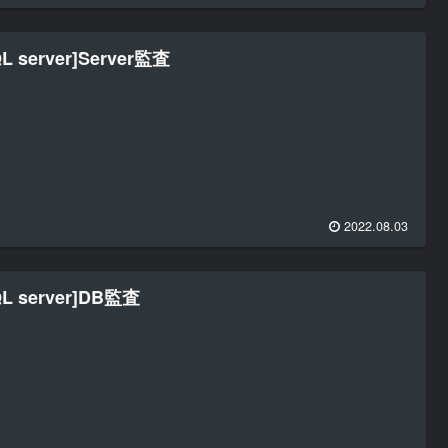
QL server]Server監査
2022.08.03
QL server]DB監査