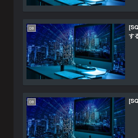
[S
DB
す
[SQ
DB