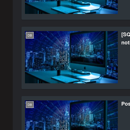
[SQ
DB
no
Po
DB