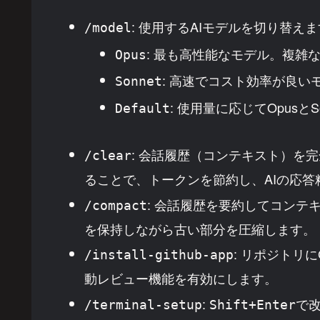
: 使用するAIモデルを切り替え
/model
: 最も高性能なモデル。複雑
Opus
: 高速でコスト効率が良い
Sonnet
: 使用量に応じてOpusと
Default
: 会話履歴（コンテキスト）を
/clear
ることで、トークンを節約し、AIの応
: 会話履歴を要約してコンテ
/compact
を保持しながら古い部分を圧縮します。
: リポジトリに
/install-github-app
動レビュー機能を有効にします。
:
で
/terminal-setup
Shift+Enter