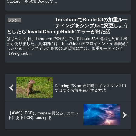
Capture」を追加 Deviceで...
TerraformでRoute 53の加重ルー
クラウド
ティングをシンプルに変更しよう
としたら`InvalidChangeBatch`エラーが出た話
はじめに 先日、Terraformで管理しているRoute 53の構成を見直す機
会がありました。具体的には、Blue/Greenデプロイメントが無事完了
したため、トラフィックを100%新環境に向け、加重ルーティング
（Weighted...
DatadogでSlack通知時にインスタンスID
ではなく名前を表示する方法
【AWS】ECRにimageを異なるアカウン
トにあるECRにpushする