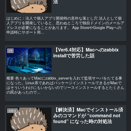
法
はじめに：法人で個人アプリ開発時の意外な落とし穴 法人として個
人アプリを開発していると、思わぬところで独自ドメインのメールア
ドレスが必要になることがあります。 App StoreやGoogle Playへの
申請時にサポート用...
【Ver6.4対応】Macへのzabbix
DB
installで苦労した話
概要 色々あってMacにzabbix_serverを入れて監視サーバをたてる事
になった。Linux系であればパッケージインストールできるがMacで
はそういうわけにもいかないのでソースインストールするとたくさん
の罠があったので...
【解決済】Macでインストール済
経験談
みのコマンドが “command not
found” になった時の対処法