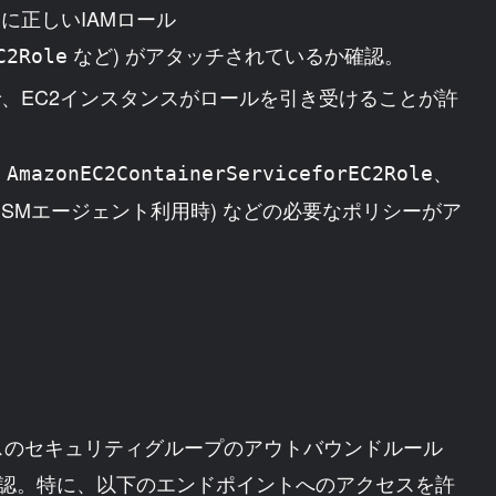
に正しいIAMロール
など) がアタッチされているか確認。
C2Role
で、EC2インスタンスがロールを引き受けることが許
に
、
AmazonEC2ContainerServiceforEC2Role
SSMエージェント利用時) などの必要なポリシーがア
スのセキュリティグループのアウトバウンドルール
いるか確認。特に、以下のエンドポイントへのアクセスを許