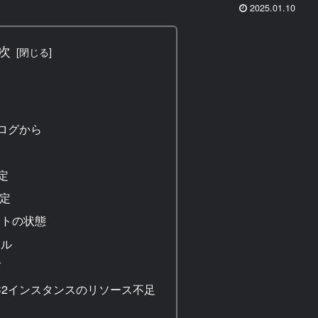
2025.01.10
次
はログから
定
設定
ントの状態
イル
グ
EC2インスタンスのリソース不足