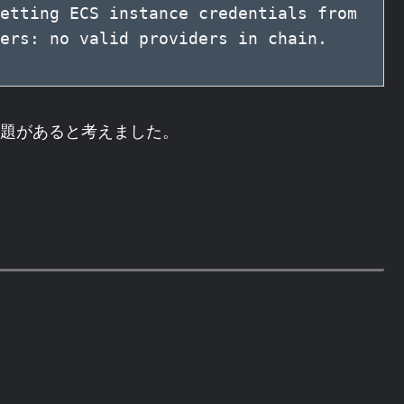
etting ECS instance credentials from 
ers: no valid providers in chain. 
問題があると考えました。