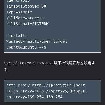
agent/7628

TimeoutStopSec=60

Type=simple

KillMode=process

KillSignal=SIGTERM

[Install]

WantedBy=multi-user.target

ubuntu@ubuntu:~/$
なので
に以下の環境変数を設定す
/etc/enviroment
る。
http_proxy=http://$proxyのIP:$port

https_proxy=http://$proxyのIP:$port

no_proxy=169.254.169.254