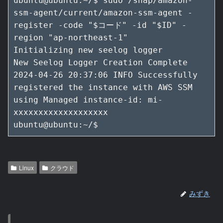
ubuntu@ubuntu:~/$ sudo /snap/amazon-
ssm-agent/current/amazon-ssm-agent -
register -code "$コード" -id "$ID" -
region "ap-northeast-1"

Initializing new seelog logger

New Seelog Logger Creation Complete

2024-04-26 20:37:06 INFO Successfully 
registered the instance with AWS SSM 
using Managed instance-id: mi-
xxxxxxxxxxxxxxxxxxx

ubuntu@ubuntu:~/$
Linux
クラウド
みずき