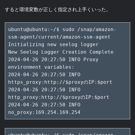
すると環境変数が正しく指定され上手くいった。
ubuntu@ubuntu:~/$ sudo /snap/amazon-
ssm-agent/current/amazon-ssm-agent

Initializing new seelog logger

New Seelog Logger Creation Complete

2024-04-26 20:27:50 INFO Proxy 
environment variables:

2024-04-26 20:27:50 INFO 
https_proxy:http://$proxyのIP:$port

2024-04-26 20:27:50 INFO 
http_proxy:http://$proxyのIP:$port

2024-04-26 20:27:50 INFO 
no_proxy:169.254.169.254