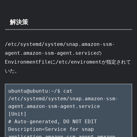
解決策
/etc/systemd/system/snap.amazon-ssm-
の
agent.amazon-ssm-agent.service
に
が指定されて
EnvironmentFile
/etc/enviroment
いた。
ubuntu@ubuntu:~/$ cat 
/etc/systemd/system/snap.amazon-ssm-
agent.amazon-ssm-agent.service

[Unit]

# Auto-generated, DO NOT EDIT

Description=Service for snap 
application amazon-ssm-agent.amazon-