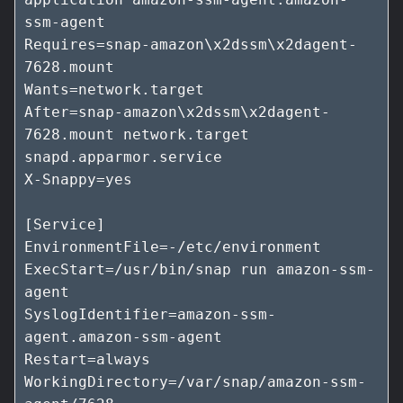
ssm-agent

Requires=snap-amazon\x2dssm\x2dagent-
7628.mount

Wants=network.target

After=snap-amazon\x2dssm\x2dagent-
7628.mount network.target 
snapd.apparmor.service

X-Snappy=yes

[Service]

EnvironmentFile=-/etc/environment

ExecStart=/usr/bin/snap run amazon-ssm-
agent

SyslogIdentifier=amazon-ssm-
agent.amazon-ssm-agent

Restart=always

WorkingDirectory=/var/snap/amazon-ssm-