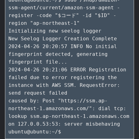
ssm-agent/current/amazon-ssm-agent -
register -code "$コード" -id "$ID" -
region "ap-northeast-1"

Initializing new seelog logger

New Seelog Logger Creation Complete

2024-04-26 20:20:57 INFO No initial 
fingerprint detected, generating 
fingerprint file...

2024-04-26 20:21:06 ERROR Registration 
failed due to error registering the 
instance with AWS SSM. RequestError: 
send request failed

caused by: Post "https://ssm.ap-
northeast-1.amazonaws.com/": dial tcp: 
lookup ssm.ap-northeast-1.amazonaws.com 
on 127.0.0.53:53: server misbehaving

ubuntu@ubuntu:~/$