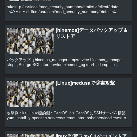
mkdir -p /usr/local/mod_security_summary/statistic/client/`date
+%Y%m%d` find /usr/local/mod_security_summary/`date +%...
[hinemos]データバックアップ＆
Linux
リストア
バックアップ ↓hinemos_manager stopservice hinemos_manager
stop ↓PostgreSQL startservice hinemos_pg start ↓dump file ...
[Linux]medusaで辞書攻撃
Linux
攻撃側 : kali linux標的側 : CentOS 7 1.CentOSにSSHサーバを構築
yum install -y openssh-serversystemctl start sshd.servicedirewall-c...
linux 設定ファイルのコメントア
Linux