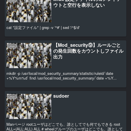
ウトと空行を表示しない
cat "設定ファイル" | grep -v '^#' | sed '/^$/d'
【Mod_security⑨】ルールごと
Linux
の発生回数をカウントしファイル
出力
mkdir -p /usr/local/mod_security_summary/statistic/ruleid/`date
+%Y%m%d` find /usr/local/mod_security_summary/`date +%Y...
sudoer
Linux
Manページ rootユーザはどこでも、誰としてでも何でもできる root
ALL=(ALL:ALL) ALL # wheelグループのユーザはどこでも、誰として