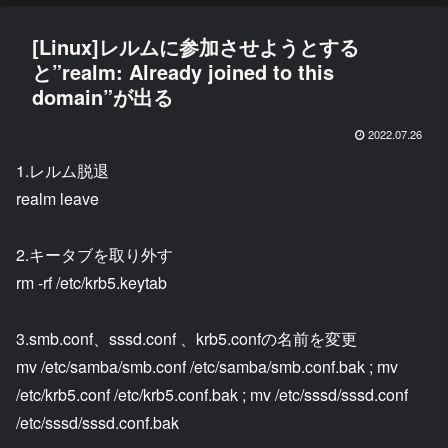
[Linux]レルムに参加させようとする
と”realm: Already joined to this
domain”が出る
2022.07.26
1.レルム脱退
realm leave
2.キータブを取り外す
rm -rf /etc/krb5.keytab
3.smb.conf、sssd.conf 、krb5.confの名前を変更
mv /etc/samba/smb.conf /etc/samba/smb.conf.bak ; mv
/etc/krb5.conf /etc/krb5.conf.bak ; mv /etc/sssd/sssd.conf
/etc/sssd/sssd.conf.bak