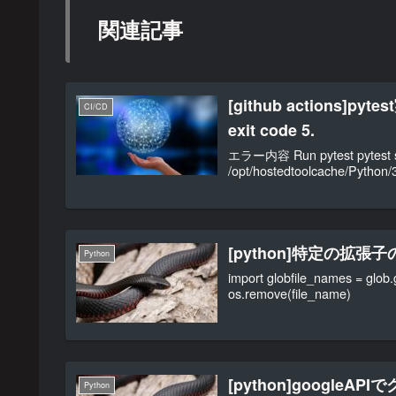
関連記事
[github actions]pyt
CI/CD
exit code 5.
エラー内容 Run pytest pytest shel
/opt/hostedtoolcache/Python/3
[python]特定の拡
Python
import globfile_names = glob
os.remove(file_name)
[python]googl
Python