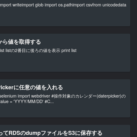
import writeimport glob import os.pathimport csvfrom unicodedata
後ろから値を取得する
ist listの2番目に後ろの値を表示 print list
atePickerに任意の値を入れる
elenium import webdriver #操作対象のカレンダー(daterpicker)の
alue = 'YYYY/MM/DD' #C...
使ってRDSのdumpファイルをS3に保存する