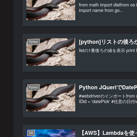
from math import distfrom os 
import name from go...
[python]リストの
Python
listの1番後ろの値を表示 print l
Python JQueriでD
Python
#webdriverのインポートfrom s
IDid = 'datePick' #任意の日付v
【AWS】Lambdaを
DB