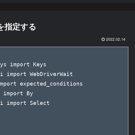
値を指定する
2022.02.14
ys import Keys

i import WebDriverWait

mport expected_conditions

 import By

i import Select
