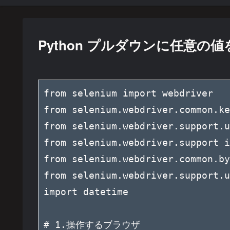
Python プルダウンに任意の
from selenium import webdriver

from selenium.webdriver.common.ke
from selenium.webdriver.support.u
from selenium.webdriver.support i
from selenium.webdriver.common.by
from selenium.webdriver.support.u
import datetime

# 1.操作するブラウザ
