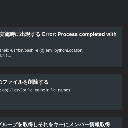
est実施時に出現する Error: Process completed with
l: /usr/bin/bash -e {0} env: pythonLocation:
.7.1...
張子のファイルを削除する
.glob('./*.csv')or file_name in file_names:
eAPIでグループを取得しそれをキーにメンバー情報取得