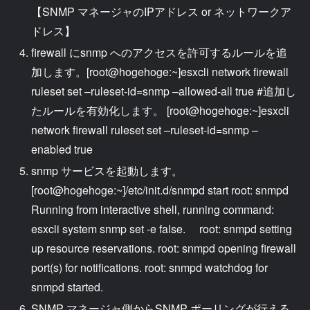
【SNMP マネージャのIPアドレス or ネットワークア
ドレス】
firewall にsnmp へのアクセスを許可するルールを追
加します。[root@hogehoge:~]esxcli network firewall
ruleset set –ruleset-id=snmp –allowed-all true #追加し
たルールを有効化します。 [root@hogehoge:~]esxcli
network firewall ruleset set –ruleset-id=snmp –
enabled true
snmp サービスを起動します。
[root@hogehoge:~]/etc/init.d/snmpd start root: snmpd
Running from interactive shell, running command:
esxcli system snmp set -e false. root: snmpd setting
up resource reservations. root: snmpd opening firewall
port(s) for notifications. root: snmpd watchdog for
snmpd started.
SNMP マネージャ側からSNMP ポーリングが行える