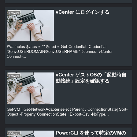
vCenter にログインする
VMware
#Variables $vscs = "" $cred = Get-Credential -Credential
"$env:USERDOMAIN\$env:USERNAME" #connect vCenter
Connect-...
vCenter ゲストOSの「起動時自
VMware
動接続」設定を確認する
Get-VM | Get-NetworkAdapter|select Parent , ConnectionState| Sort-
Object -Property ConnectionState | Export-Csv -NoType...
PowerCLI を使って特定のVMの
VMware