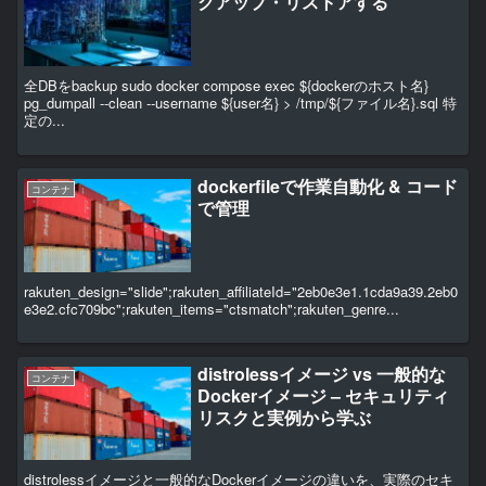
クアップ・リストアする
全DBをbackup sudo docker compose exec ${dockerのホスト名}
pg_dumpall --clean --username ${user名} > /tmp/${ファイル名}.sql 特
定の...
dockerfileで作業自動化 & コード
コンテナ
で管理
rakuten_design="slide";rakuten_affiliateId="2eb0e3e1.1cda9a39.2eb0
e3e2.cfc709bc";rakuten_items="ctsmatch";rakuten_genre...
distrolessイメージ vs 一般的な
コンテナ
Dockerイメージ – セキュリティ
リスクと実例から学ぶ
distrolessイメージと一般的なDockerイメージの違いを、実際のセキ