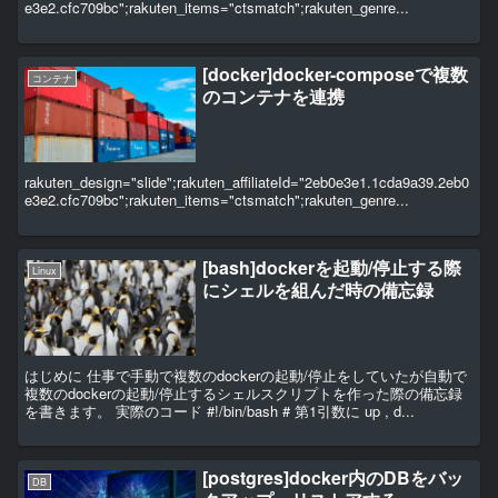
e3e2.cfc709bc";rakuten_items="ctsmatch";rakuten_genre...
[docker]docker-composeで複数
コンテナ
のコンテナを連携
rakuten_design="slide";rakuten_affiliateId="2eb0e3e1.1cda9a39.2eb0
e3e2.cfc709bc";rakuten_items="ctsmatch";rakuten_genre...
[bash]dockerを起動/停止する際
Linux
にシェルを組んだ時の備忘録
はじめに 仕事で手動で複数のdockerの起動/停止をしていたが自動で
複数のdockerの起動/停止するシェルスクリプトを作った際の備忘録
を書きます。 実際のコード #!/bin/bash # 第1引数に up , d...
[postgres]docker内のDBをバッ
DB